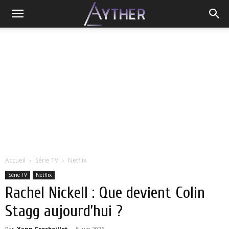
Accueil
Série TV
Netflix
Série TV
Netflix
Rachel Nickell : Que devient Colin
Stagg aujourd’hui ?
Par
Yann Grosboillot
-
5 juin 2026