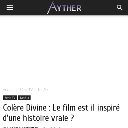
Accueil
Série TV
Netflix
Série TV
Netflix
Colère Divine : Le film est il inspiré
d’une histoire vraie ?
Par
Yann Grosboillot
-
16 juin 2022