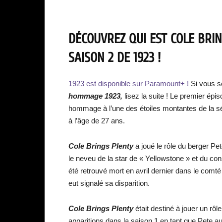
DÉCOUVREZ QUI EST COLE BRI
SAISON 2 DE 1923 !
1923 est disponible sur Paramount+ !
Si vous s
hommage 1923,
lisez la suite ! Le premier épi
hommage à l’une des étoiles montantes de la s
à l’âge de 27 ans.
Cole Brings Plenty
a joué le rôle du berger Pe
le neveu de la star de « Yellowstone » et du con
été retrouvé mort en avril dernier dans le com
eut signalé sa disparition.
Cole Brings Plenty
était destiné à jouer un rô
apparitions dans la saison 1 en tant que Pete 