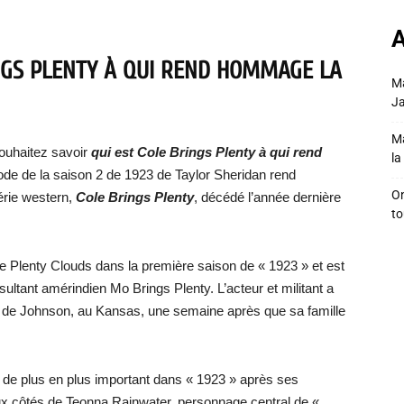
A
NGS PLENTY À QUI REND HOMMAGE LA
Ma
Ja
Ma
ouhaitez savoir
qui est Cole Brings Plenty à qui rend
la 
sode de la saison 2 de 1923 de Taylor Sheridan rend
On
érie western,
Cole Brings Plenty
, décédé l’année dernière
to
te Plenty Clouds dans la première saison de « 1923 » et est
sultant amérindien Mo Brings Plenty. L’acteur et militant a
té de Johnson, au Kansas, une semaine après que sa famille
le de plus en plus important dans « 1923 » après ses
aux côtés de Teonna Rainwater, personnage central de «