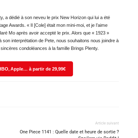
y, a dédié à son neveu le prix New Horizon qui lui a été
age Awards. « Il [Cole] était mon mini-moi, et je l’aime
claré Mo après avoir accepté le prix. Alors que « 1923 »
à son interprétation de Pete, nous souhaitons nous joindre à
 sincères condoléances à la famille Brings Plenty.
 HBO, Apple… à partir de 29,99€
X
WhatsApp
Email
Article suivant
One Piece 1141 : Quelle date et heure de sortie ?