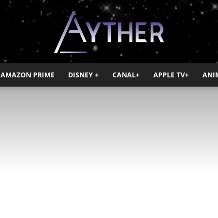
AMAZON PRIME
DISNEY +
CANAL+
APPLE TV+
ANI
Ayther