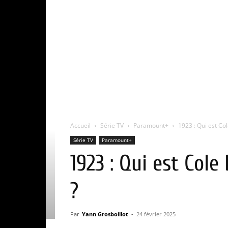
Accueil
Série TV
Paramount+
1923 : Qui est Co
Série TV
Paramount+
1923 : Qui est Col
?
Par
Yann Grosboillot
-
24 février 2025