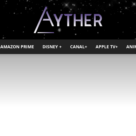
AMAZON PRIME
DISNEY +
CANAL+
APPLE TV+
ANI
Ayther