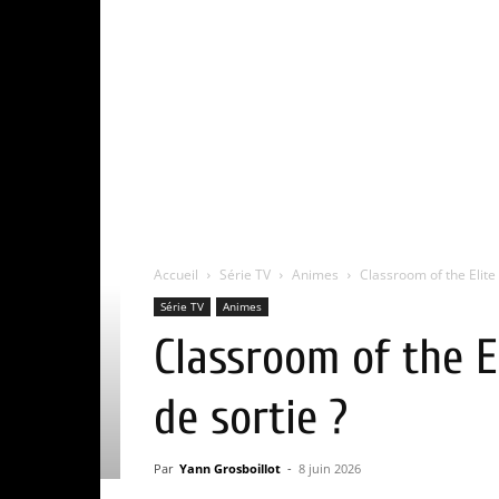
Accueil
Série TV
Animes
Classroom of the Elite 
Série TV
Animes
Classroom of the E
de sortie ?
Par
Yann Grosboillot
-
8 juin 2026