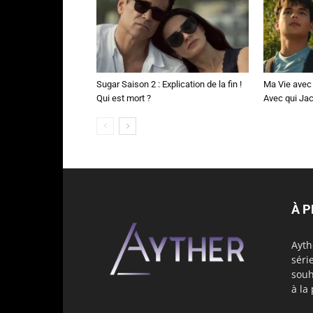
Sugar Saison 2 : Explication de la fin !
Ma Vie avec 
Qui est mort ?
Avec qui Jac
À 
Ayth
séri
souh
à la