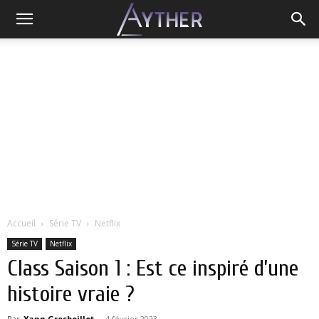
Accueil
Série TV
Netflix
Série TV
Netflix
Class Saison 1 : Est ce inspiré d’une
histoire vraie ?
Par
Yann Grosboillot
-
4 février 2023