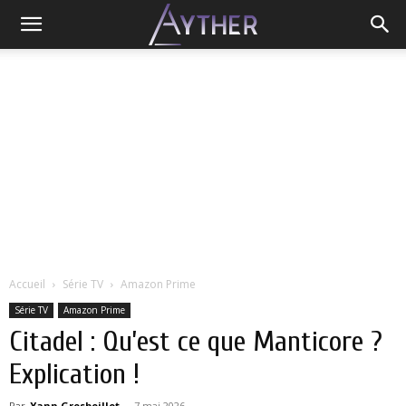
Accueil
Série TV
Amazon Prime
Série TV
Amazon Prime
Citadel : Qu’est ce que Manticore ?
Explication !
Par
Yann Grosboillot
-
7 mai 2026