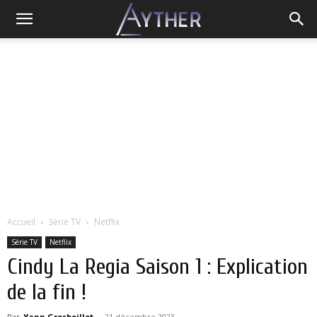
Accueil
Série TV
Netflix
Série TV
Netflix
Cindy La Regia Saison 1 : Explication
de la fin !
Par
Yann Grosboillot
-
21 décembre 2023