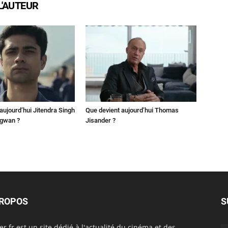
L'AUTEUR
aujourd’hui Jitendra Singh
Que devient aujourd’hui Thomas
ngwan ?
Jisander ?
PROPOS
S
er.fr est un site dédié à l'actualité du cinéma et des