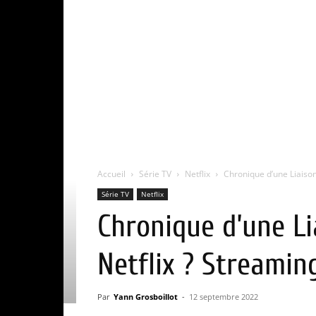
Accueil
Série TV
Netflix
Chronique d’une Liaison
Série TV
Netflix
Chronique d’une Li
Netflix ? Streamin
Par
Yann Grosboillot
-
12 septembre 2022