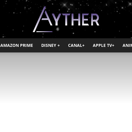
AMAZON PRIME
DISNEY +
CANAL+
APPLE TV+
ANI
Ayther