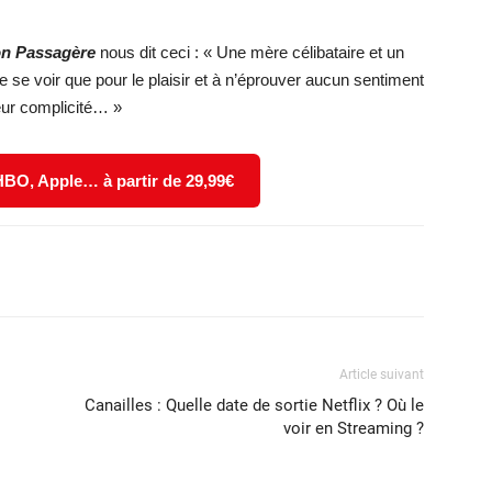
on Passagère
nous dit ceci : « Une mère célibataire et un
e voir que pour le plaisir et à n’éprouver aucun sentiment
leur complicité… »
 HBO, Apple… à partir de 29,99€
X
WhatsApp
Email
Article suivant
Canailles : Quelle date de sortie Netflix ? Où le
voir en Streaming ?