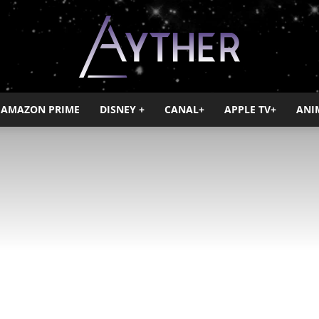
AMAZON PRIME
DISNEY +
CANAL+
APPLE TV+
ANI
Ayther