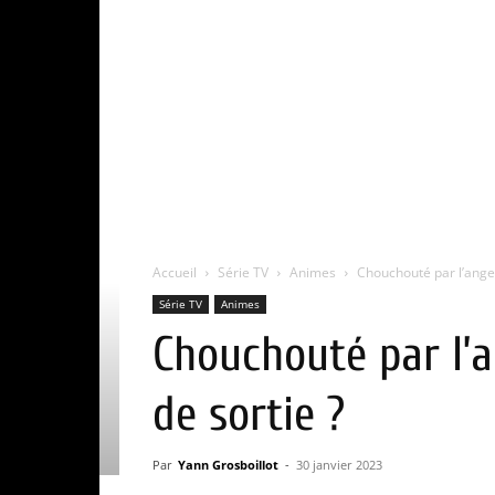
Accueil
Série TV
Animes
Chouchouté par l’ange 
Série TV
Animes
Chouchouté par l’a
de sortie ?
Par
Yann Grosboillot
-
30 janvier 2023