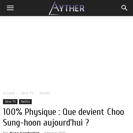
Accueil
Série TV
Netflix
Série TV
Netflix
100% Physique : Que devient Choo
Sung-hoon aujourd’hui ?
Par
Yann Grosboillot
-
4 février 2023