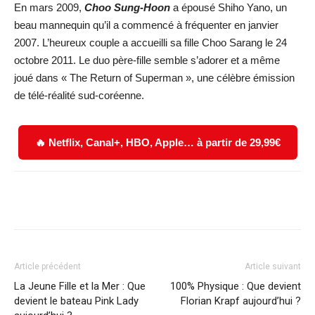
En mars 2009,
Choo Sung-Hoon
a épousé Shiho Yano, un
beau mannequin qu’il a commencé à fréquenter en janvier
2007. L’heureux couple a accueilli sa fille Choo Sarang le 24
octobre 2011. Le duo père-fille semble s’adorer et a même
joué dans « The Return of Superman », une célèbre émission
de télé-réalité sud-coréenne.
🔥 Netflix, Canal+, HBO, Apple… à partir de 29,99€
Facebook
X
WhatsApp
Email
Article précédent
Article suivant
La Jeune Fille et la Mer : Que
100% Physique : Que devient
devient le bateau Pink Lady
Florian Krapf aujourd’hui ?