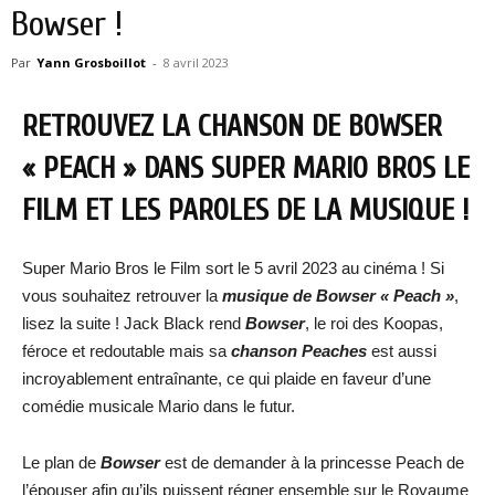
Bowser !
Par
Yann Grosboillot
-
8 avril 2023
RETROUVEZ LA CHANSON DE BOWSER
« PEACH » DANS SUPER MARIO BROS LE
FILM ET LES PAROLES DE LA MUSIQUE !
Super Mario Bros le Film sort le 5 avril 2023 au cinéma ! Si
vous souhaitez retrouver la
musique de Bowser « Peach »
,
lisez la suite ! Jack Black rend
Bowser
, le roi des Koopas,
féroce et redoutable mais sa
chanson Peaches
est aussi
incroyablement entraînante, ce qui plaide en faveur d’une
comédie musicale Mario dans le futur.
Le plan de
Bowser
est de demander à la princesse Peach de
l’épouser afin qu’ils puissent régner ensemble sur le Royaume