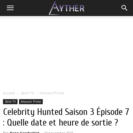
Accueil
Série TV
Amazon Prime
Série TV
Amazon Prime
Celebrity Hunted Saison 3 Épisode 7
: Quelle date et heure de sortie ?
Par
Yann Grosboillot
-
24 novembre 2023