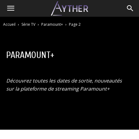
Accueil
Série TV
Paramount+
Page 2
PARAMOUNT+
ADN / Wakanim
Amazon Prime
Animes
Apple TV+
Canal+
Disney +
HBO
Netflix
OCS
Paramount+
Découvrez toutes les dates de sortie, nouveautés
Salto
sur la plateforme de streaming Paramount+