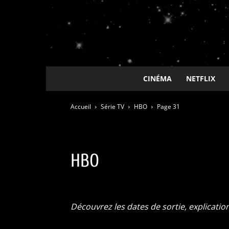
CINÉMA
NETFLIX
Accueil
Série TV
HBO
Page 31
HBO
ADN / Wakanim
Amazon Prime
Animes
Apple T
Découvrez les dates de sortie, explicatio