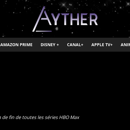
AMAZON PRIME
DISNEY +
CANAL+
APPLE TV+
ANI
Ayther
V+
Canal+
Disney +
HBO
Netflix
OCS
Paramount+
Salto
n de fin de toutes les séries HBO Max