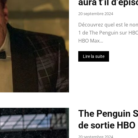
aura t’il d’épi
20 septembre 2024
Découvrez quel est le no
1 de The Penguin sur HBO
HBO Max...
Lire la suite
The Penguin Sa
de sortie HBO
20 septembre 2024