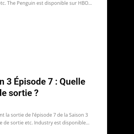
etc. The Penguin est disponible sur HBO...
n 3 Épisode 7 : Quelle
e sortie ?
t la sortie de l’épisode 7 de la Saison 3
 de sortie etc. Industry est disponible...