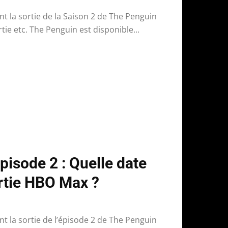
nt la sortie de la Saison 2 de The Penguin
ie etc. The Penguin est disponible...
isode 2 : Quelle date
ortie HBO Max ?
nt la sortie de l’épisode 2 de The Penguin