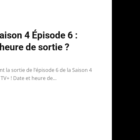
ison 4 Épisode 6 :
 heure de sortie ?
t la sortie de l’épisode 6 de la Saison 4
TV+ ! Date et heure de...