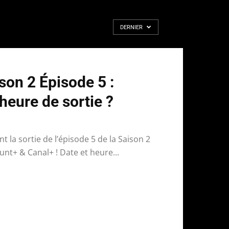
DERNIER
son 2 Épisode 5 :
 heure de sortie ?
t la sortie de l’épisode 5 de la Saison 2
nt+ & Canal+ ! Date et heure...