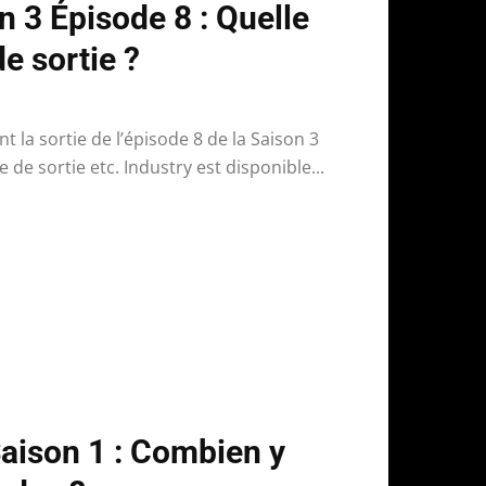
n 3 Épisode 8 : Quelle
e sortie ?
t la sortie de l’épisode 8 de la Saison 3
 de sortie etc. Industry est disponible...
aison 1 : Combien y