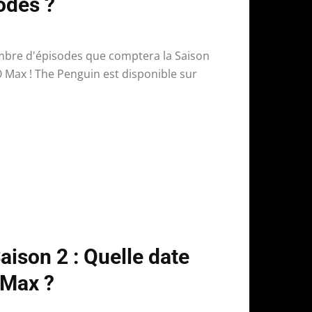
sodes ?
mbre d'épisodes que comptera la Saison
 Max ! The Penguin est disponible sur
ison 2 : Quelle date
 Max ?