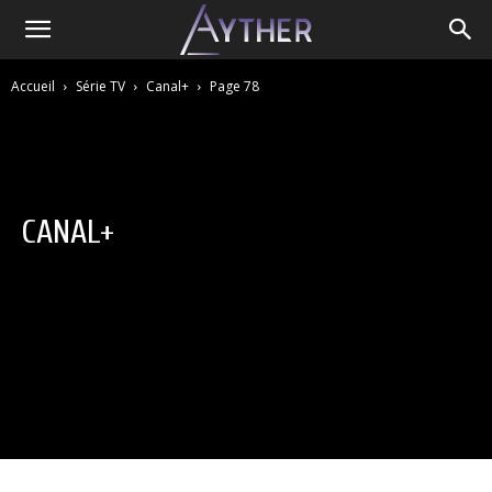
Accueil
Série TV
Canal+
Page 78
CANAL+
ADN / Wakanim
Amazon Prime
Animes
Apple TV+
Canal+
Disney +
HBO
Netflix
OCS
Paramount+
Salto