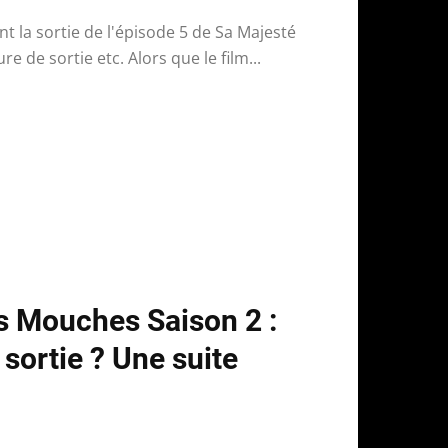
t la sortie de l'épisode 5 de Sa Majesté
e de sortie etc. Alors que le film...
s Mouches Saison 2 :
 sortie ? Une suite