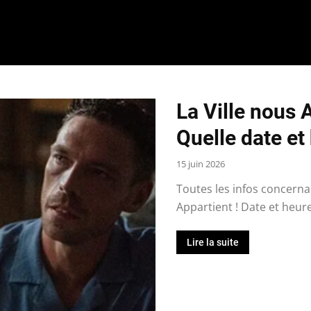
La Ville nous 
Quelle date et
15 juin 2026
Toutes les infos concernan
Appartient ! Date et heure 
Lire la suite