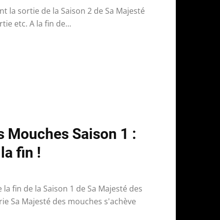
t la sortie de la Saison 2 de Sa Majesté
e etc. A la fin de...
s Mouches Saison 1 :
a fin !
 la fin de la Saison 1 de Sa Majesté des
érie Sa Majesté des mouches s'achève