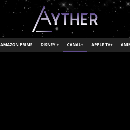
AMAZON PRIME
DISNEY +
CANAL+
APPLE TV+
ANI
Ayther
V+
Canal+
Disney +
HBO
Netflix
OCS
Paramount+
Salto