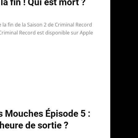
la fin ! Qui est mort ?
 la fin de la Saison 2 de Criminal Record
 Criminal Record est disponible sur Apple
s Mouches Épisode 5 :
 heure de sortie ?