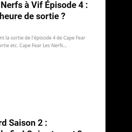
Nerfs à Vif Épisode 4 :
 heure de sortie ?
t la sortie de l'épisode 4 de Cape Fear
ortie etc. Cape Fear Les Nerfs...
d Saison 2 :