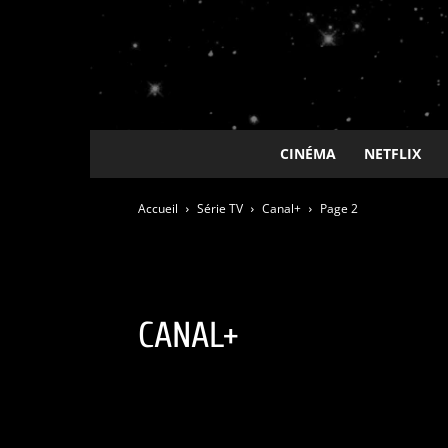
CINÉMA
NETFLIX
Accueil
Série TV
Canal+
Page 2
CANAL+
ADN / Wakanim
Amazon Prime
Animes
Apple T