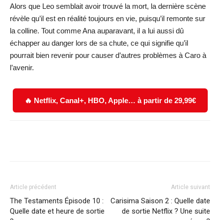
Alors que Leo semblait avoir trouvé la mort, la dernière scène
révèle qu’il est en réalité toujours en vie, puisqu’il remonte sur
la colline. Tout comme Ana auparavant, il a lui aussi dû
échapper au danger lors de sa chute, ce qui signifie qu’il
pourrait bien revenir pour causer d’autres problèmes à Caro à
l’avenir.
🔥 Netflix, Canal+, HBO, Apple… à partir de 29,99€
Facebook
X
WhatsApp
Email
Article précédent
Article suivant
The Testaments Épisode 10 :
Carisima Saison 2 : Quelle date
Quelle date et heure de sortie
de sortie Netflix ? Une suite