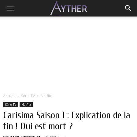
Accueil
Série TV
Netflix
Série TV
Netflix
Carisima Saison 1 : Explication de la
fin ! Qui est mort ?
Par
Yann Grosboillot
-
21 mai 2026