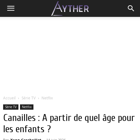
Accueil
Série TV
Netflix
Série TV
Netflix
Canailles : A partir de quel âge pour
les enfants ?
Par
Yann Grosboillot
-
14 juin 2026