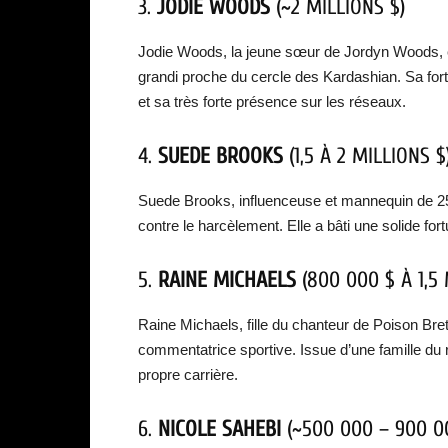
3.
JODIE WOODS
(~2 MILLIONS $)
Jodie Woods, la jeune sœur de Jordyn Woods, es
grandi proche du cercle des Kardashian. Sa fo
et sa très forte présence sur les réseaux.
4.
SUEDE BROOKS
(1,5 À 2 MILLIONS $
Suede Brooks, influenceuse et mannequin de 25
contre le harcèlement. Elle a bâti une solide fo
5.
RAINE MICHAELS
(800 000 $ À 1,5 
Raine Michaels, fille du chanteur de Poison Bre
commentatrice sportive. Issue d’une famille du r
propre carrière.
6.
NICOLE SAHEBI
(~500 000 – 900 0