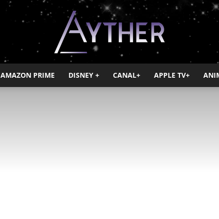
AMAZON PRIME
DISNEY +
CANAL+
APPLE TV+
ANI
Ayther