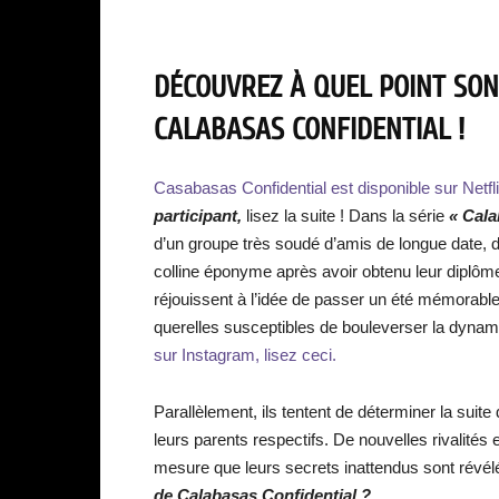
DÉCOUVREZ À QUEL POINT SON
CALABASAS CONFIDENTIAL !
Casabasas Confidential est disponible sur Netfli
participant,
lisez la suite ! Dans la série
« Cala
d’un groupe très soudé d’amis de longue date, de 
colline éponyme après avoir obtenu leur diplôme 
réjouissent à l’idée de passer un été mémorable 
querelles susceptibles de bouleverser la dynami
sur Instagram, lisez ceci.
Parallèlement, ils tentent de déterminer la suit
leurs parents respectifs. De nouvelles rivalités
mesure que leurs secrets inattendus sont révél
de Calabasas Confidential ?