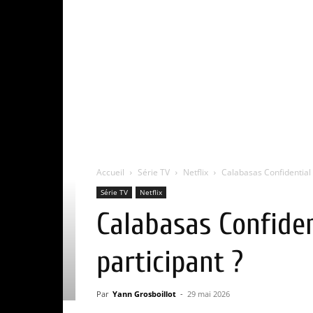
Accueil
Série TV
Netflix
Calabasas Confidential :
Série TV
Netflix
Calabasas Confiden
participant ?
Par
Yann Grosboillot
-
29 mai 2026