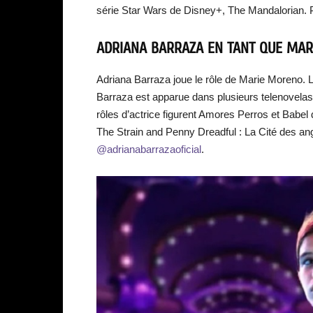
série Star Wars de Disney+, The Mandalorian. 
ADRIANA BARRAZA EN TANT QUE MA
Adriana Barraza joue le rôle de Marie Moreno.
Barraza est apparue dans plusieurs telenovelas
rôles d’actrice figurent Amores Perros et Babel 
The Strain and Penny Dreadful : La Cité des an
@adrianabarrazaoficial
.