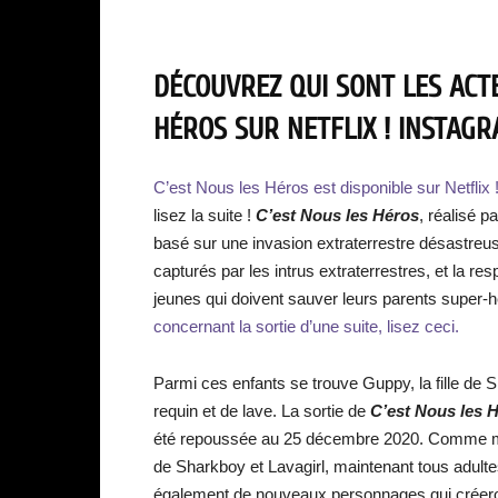
DÉCOUVREZ QUI SONT LES ACTE
HÉROS SUR NETFLIX ! INSTAG
C’est Nous les Héros est disponible sur Netflix 
lisez la suite !
C’est Nous les Héros
, réalisé 
basé sur une invasion extraterrestre désastreu
capturés par les intrus extraterrestres, et la r
jeunes qui doivent sauver leurs parents super-
concernant la sortie d’une suite, lisez ceci.
Parmi ces enfants se trouve Guppy, la fille de S
requin et de lave. La sortie de
C’est Nous les 
été repoussée au 25 décembre 2020. Comme m
de Sharkboy et Lavagirl, maintenant tous adultes 
également de nouveaux personnages qui créero