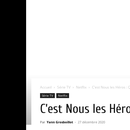
Accueil
Série TV
Netflix
C’est Nous les Héros : Q
Série TV
Netflix
C’est Nous les Héro
Par
Yann Grosboillot
-
27 décembre 2020