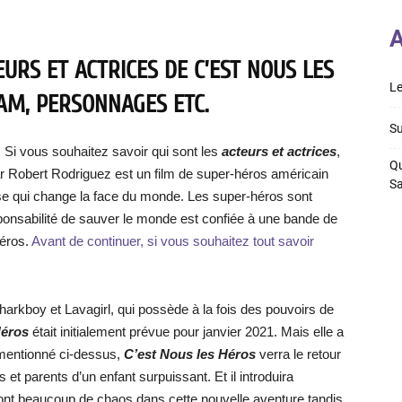
A
URS ET ACTRICES DE C’EST NOUS LES
Le
RAM, PERSONNAGES ETC.
Su
!
Si vous souhaitez savoir qui sont les
acteurs et actrices
,
Qu
par Robert Rodriguez est un film de super-héros américain
S
se qui change la face du monde. Les super-héros sont
esponsabilité de sauver le monde est confiée à une bande de
héros.
Avant de continuer, si vous souhaitez tout savoir
harkboy et Lavagirl, qui possède à la fois des pouvoirs de
Héros
était initialement prévue pour janvier 2021. Mais elle a
entionné ci-dessus,
C’est Nous les Héros
verra le retour
et parents d’un enfant surpuissant. Et il introduira
nt beaucoup de chaos dans cette nouvelle aventure tandis