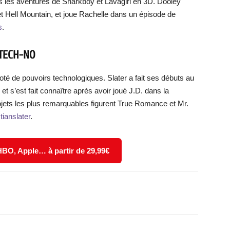
 les aventures de Sharkboy et Lavagirl en 3D. Dooley
 Hell Mountain, et joue Rachelle dans un épisode de
s
.
 TECH-NO
oté de pouvoirs technologiques. Slater a fait ses débuts au
 s’est fait connaître après avoir joué J.D. dans la
jets les plus remarquables figurent True Romance et Mr.
tianslater
.
 HBO, Apple… à partir de 29,99€
X
WhatsApp
Email