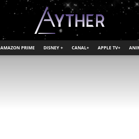
AMAZON PRIME
DISNEY +
CANAL+
APPLE TV+
ANI
Ayther