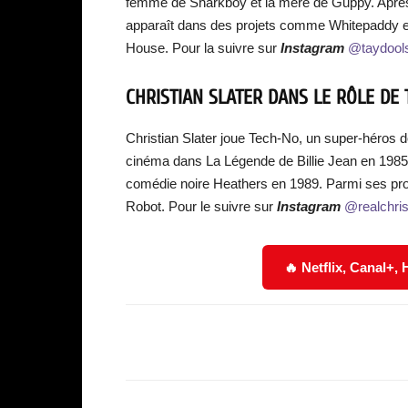
femme de Sharkboy et la mère de Guppy. Après
apparaît dans des projets comme Whitepaddy et
House. Pour la suivre sur
Instagram
@taydool
CHRISTIAN SLATER DANS LE RÔLE DE
Christian Slater joue Tech-No, un super-héros d
cinéma dans La Légende de Billie Jean en 1985 et
comédie noire Heathers en 1989. Parmi ses pro
Robot. Pour le suivre sur
Instagram
@realchris
🔥 Netflix, Canal+,
Facebook
Partager