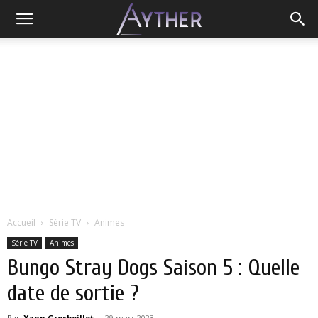
Accueil
Série TV
Animes
Série TV
Animes
Bungo Stray Dogs Saison 5 : Quelle
date de sortie ?
Par
Yann Grosboillot
-
29 mars 2023