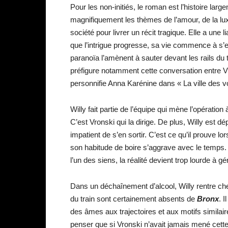
Pour les non-initiés, le roman est l’histoire la
magnifiquement les thèmes de l’amour, de la luxur
société pour livrer un récit tragique. Elle a une
que l’intrigue progresse, sa vie commence à s’e
paranoïa l’amènent à sauter devant les rails du t
préfigure notamment cette conversation entre 
personnifie Anna Karénine dans « La ville des v
Willy fait partie de l’équipe qui mène l’opération
C’est Vronski qui la dirige. De plus, Willy est d
impatient de s’en sortir. C’est ce qu’il prouve lorsq
son habitude de boire s’aggrave avec le temps. A
l’un des siens, la réalité devient trop lourde à gér
Dans un déchaînement d’alcool, Willy rentre chez 
du train sont certainement absents de
Bronx
. 
des âmes aux trajectoires et aux motifs simil
penser que si Vronski n’avait jamais mené cette