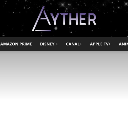
AMAZON PRIME
DISNEY +
CANAL+
APPLE TV+
ANI
Ayther