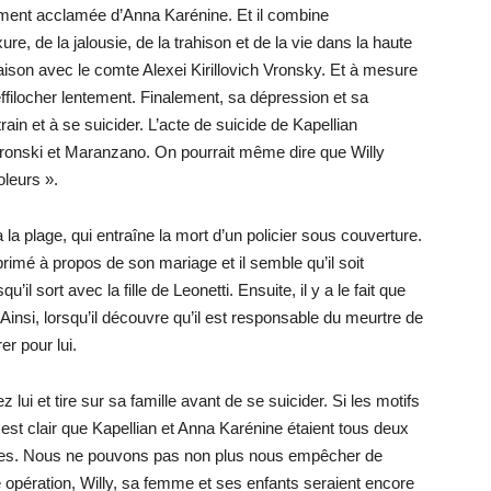
rgement acclamée d’Anna Karénine. Et il combine
e, de la jalousie, de la trahison et de la vie dans la haute
 liaison avec le comte Alexei Kirillovich Vronsky. Et à mesure
ffilocher lentement. Finalement, sa dépression et sa
rain et à se suicider. L’acte de suicide de Kapellian
Vronski et Maranzano. On pourrait même dire que Willy
oleurs ».
 à la plage, qui entraîne la mort d’un policier sous couverture.
éprimé à propos de son mariage et il semble qu’il soit
u’il sort avec la fille de Leonetti. Ensuite, il y a le fait que
insi, lorsqu’il découvre qu’il est responsable du meurtre de
er pour lui.
lui et tire sur sa famille avant de se suicider. Si les motifs
Il est clair que Kapellian et Anna Karénine étaient tous deux
aires. Nous ne pouvons pas non plus nous empêcher de
 opération, Willy, sa femme et ses enfants seraient encore