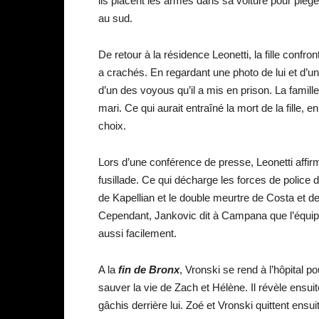
ils placent les armes dans sa voiture pour piéger
au sud.
De retour à la résidence Leonetti, la fille confr
a crachés. En regardant une photo de lui et d’un
d’un des voyous qu’il a mis en prison. La famille
mari. Ce qui aurait entraîné la mort de la fille, 
choix.
Lors d’une conférence de presse, Leonetti affirm
fusillade. Ce qui décharge les forces de police de
de Kapellian et le double meurtre de Costa et 
Cependant, Jankovic dit à Campana que l’équipe
aussi facilement.
A la
fin de Bronx
, Vronski se rend à l’hôpital po
sauver la vie de Zach et Hélène. Il révèle ensuite
gâchis derrière lui. Zoé et Vronski quittent ensui