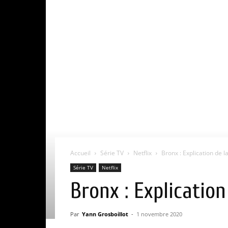
Accueil
Série TV
Netflix
Bronx : Explication de la 
Série TV
Netflix
Bronx : Explication 
Par
Yann Grosboillot
-
1 novembre 2020