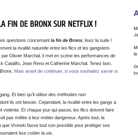
A
LA FIN DE BRONX SUR NETFLIX !
Ma
Ja
des questions concernant
la fin de Bronx
, lisez la suite !
Ma
ment la rivalité naturelle entre les flics et les gangsters
la 
é par Olivier Marchal, il met en scène les performances de
ck Catalifo, Jean Reno et Catherine Marchal. Tenez bon,
On
e Bronx.
Mais avant de continuer, si vous souhaitez savoir si
to
ang. Et bien qu’il utilise des méthodes non
dont ils ont besoin. Cependant, la rivalité entre les gangs à
violente. Et chaque jour qui passe, les flics doivent faire
oit pas mêlée à leur métier dangereux. Après tout, la
en que Vronski fasse tout son possible pour protéger ses
rraient leur coûter la vie.