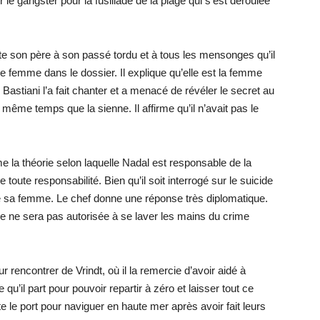
 le gangster pour la fusillade de la plage qui s’est déroulée
onte son père à son passé tordu et à tous les mensonges qu’il
e femme dans le dossier. Il explique qu’elle est la femme
 Bastiani l’a fait chanter et a menacé de révéler le secret au
en même temps que la sienne. Il affirme qu’il n’avait pas le
e la théorie selon laquelle Nadal est responsable de la
 toute responsabilité. Bien qu’il soit interrogé sur le suicide
de sa femme. Le chef donne une réponse très diplomatique.
 ne sera pas autorisée à se laver les mains du crime
ur rencontrer de Vrindt, où il la remercie d’avoir aidé à
 qu’il part pour pouvoir repartir à zéro et laisser tout ce
te le port pour naviguer en haute mer après avoir fait leurs