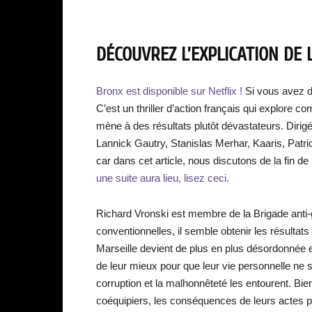
DÉCOUVREZ L’EXPLICATION DE 
Bronx est disponible sur Netflix !
Si vous avez 
C’est un thriller d’action français qui explore com
mène à des résultats plutôt dévastateurs. Dirig
Lannick Gautry, Stanislas Merhar, Kaaris, Patri
car dans cet article, nous discutons de la fin d
une suite aura lieu, lisez ceci.
Richard Vronski est membre de la Brigade anti-g
conventionnelles, il semble obtenir les résultats 
Marseille devient de plus en plus désordonnée et 
de leur mieux pour que leur vie personnelle ne s
corruption et la malhonnêteté les entourent. Bi
coéquipiers, les conséquences de leurs actes pou