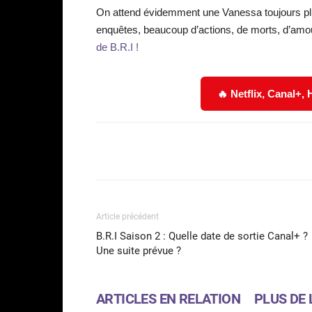
On attend évidemment une Vanessa toujours plu
enquêtes, beaucoup d’actions, de morts, d’amo
de B.R.I !
🔥 Netflix, Canal+,
Facebook
Partager
Article précédent
B.R.I Saison 2 : Quelle date de sortie Canal+ ?
Une suite prévue ?
ARTICLES EN RELATION
PLUS DE 