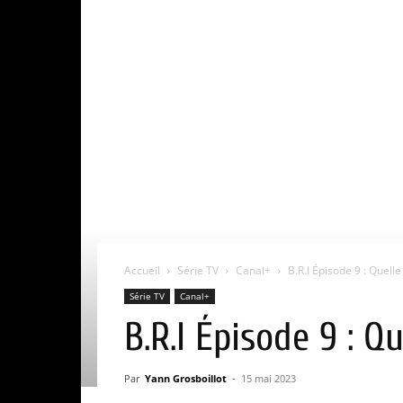
Accueil
Série TV
Canal+
B.R.I Épisode 9 : Quell
Série TV
Canal+
B.R.I Épisode 9 : Q
Par
Yann Grosboillot
-
15 mai 2023