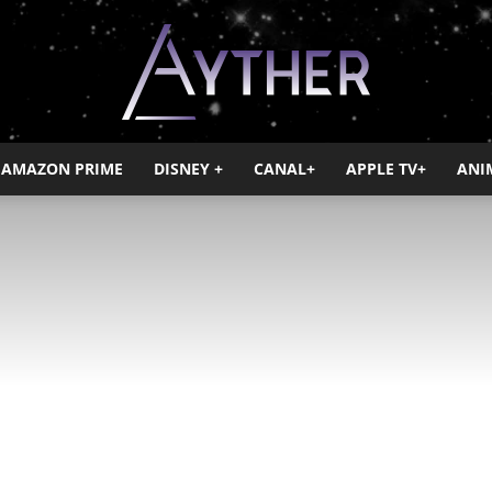
AMAZON PRIME
DISNEY +
CANAL+
APPLE TV+
ANI
Ayther