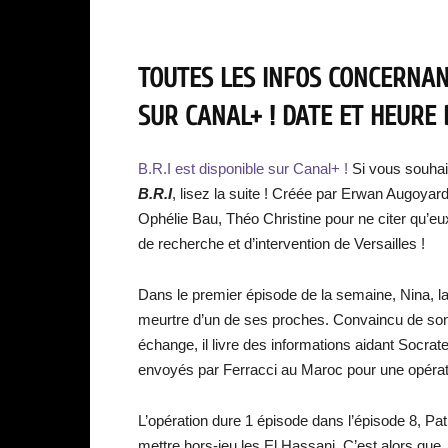
TOUTES LES INFOS CONCERNANT 
SUR CANAL+ ! DATE ET HEURE 
B.R.I est disponible sur Canal+ !
Si vous souhai
B.R.I
, lisez la suite ! Créée par Erwan Augoy
Ophélie Bau, Théo Christine pour ne citer qu’eu
de recherche et d’intervention de Versailles !
Dans le premier épisode de la semaine, Nina, la 
meurtre d’un de ses proches. Convaincu de son i
échange, il livre des informations aidant Socrat
envoyés par Ferracci au Maroc pour une opérat
L’opération dure 1 épisode dans l’épisode 8, Patr
mettre hors-jeu les El Hassani. C’est alors que Ju