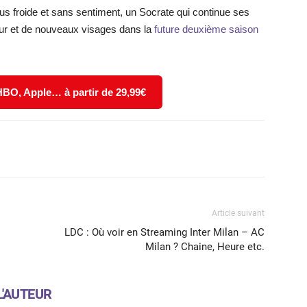
s froide et sans sentiment, un Socrate qui continue ses
ur et de nouveaux visages dans la
future deuxième saison
 HBO, Apple… à partir de 29,99€
X
WhatsApp
Email
Article suivant
LDC : Où voir en Streaming Inter Milan – AC
Milan ? Chaine, Heure etc.
L'AUTEUR