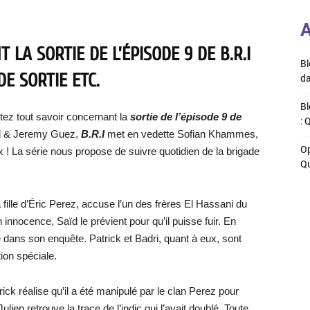
A
LA SORTIE DE L’ÉPISODE 9 DE B.R.I
Bl
DE SORTIE ETC.
da
Bl
tez tout savoir concernant la
sortie de l’épisode 9 de
: 
ard & Jeremy Guez,
B.R.I
met en vedette Sofian Khammes,
Op
x ! La série nous propose de suivre quotidien de la brigade
Qu
fille d’Éric Perez, accuse l’un des frères El Hassani du
nnocence, Saïd le prévient pour qu’il puisse fuir. En
e dans son enquête. Patrick et Badri, quant à eux, sont
ion spéciale.
ick réalise qu’il a été manipulé par le clan Perez pour
lien retrouve la trace de l’indic qui l’avait doublé. Toute