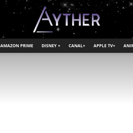
AMAZON PRIME
DISNEY +
CANAL+
APPLE TV+
ANI
Ayther