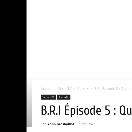
Accueil
Série TV
Canal+
B.R.I Épisode 5 : Quell
Série TV
Canal+
B.R.I Épisode 5 : Q
Par
Yann Grosboillot
-
1 mai 2023