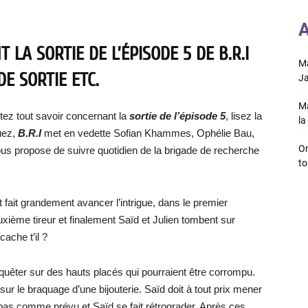
A
LA SORTIE DE L’ÉPISODE 5 DE B.R.I
Ma
DE SORTIE ETC.
Ja
Ma
tez tout savoir concernant la
sortie de l’épisode 5
, lisez la
la 
uez,
B.R.I
met en vedette Sofian Khammes, Ophélie Bau,
On
nous propose de suivre quotidien de la brigade de recherche
to
fait grandement avancer l’intrigue, dans le premier
ième tireur et finalement Saïd et Julien tombent sur
ache t’il ?
nquêter sur des hauts placés qui pourraient être corrompu.
 sur le braquage d’une bijouterie. Saïd doit à tout prix mener
e pas comme prévu et Saïd se fait rétrograder. Après ces