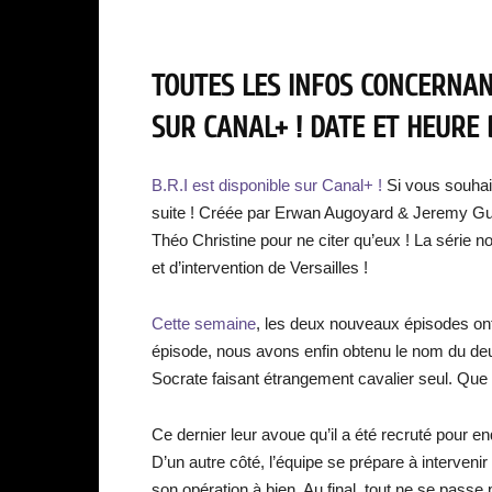
TOUTES LES INFOS CONCERNANT 
SUR CANAL+ ! DATE ET HEURE 
B.R.I est disponible sur Canal+ !
Si vous souhai
suite ! Créée par Erwan Augoyard & Jeremy G
Théo Christine pour ne citer qu’eux ! La série 
et d’intervention de Versailles !
Cette semaine
, les deux nouveaux épisodes ont 
épisode, nous avons enfin obtenu le nom du deux
Socrate faisant étrangement cavalier seul. Que c
Ce dernier leur avoue qu’il a été recruté pour e
D’un autre côté, l’équipe se prépare à intervenir
son opération à bien. Au final, tout ne se pass