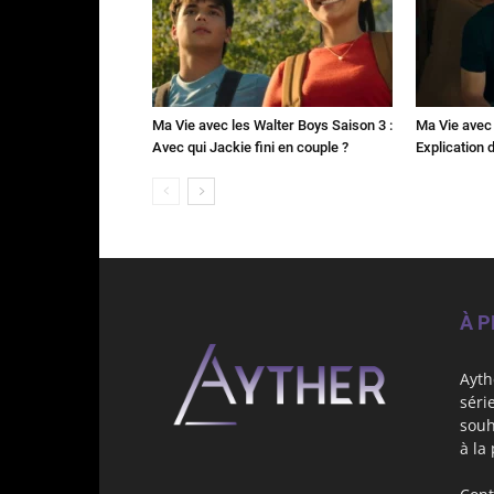
Ma Vie avec les Walter Boys Saison 3 :
Ma Vie avec 
Avec qui Jackie fini en couple ?
Explication de
À 
Ayth
séri
souh
à la