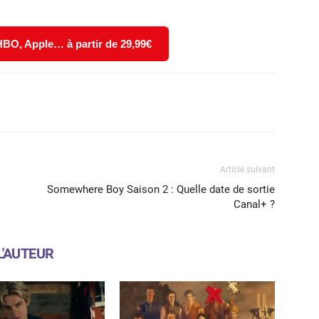
 HBO, Apple… à partir de 29,99€
X
WhatsApp
Email
Article suivant
Somewhere Boy Saison 2 : Quelle date de sortie
Canal+ ?
L'AUTEUR