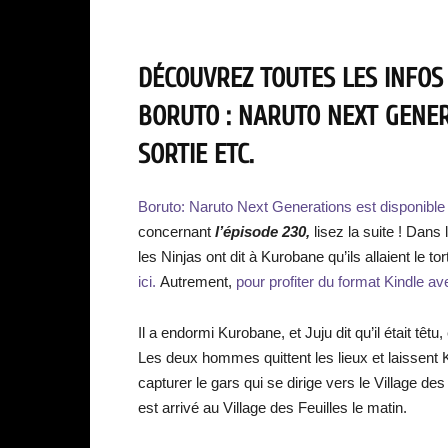
DÉCOUVREZ TOUTES LES INFOS
BORUTO : NARUTO NEXT GENER
SORTIE ETC.
Boruto: Naruto Next Generations est disponibl
concernant
l’épisode 230,
lisez la suite ! Dans
les Ninjas ont dit à Kurobane qu’ils allaient le tor
ici.
Autrement,
pour profiter du format Kindle ave
Il a endormi Kurobane, et Juju dit qu’il était têtu
Les deux hommes quittent les lieux et laissent Ku
capturer le gars qui se dirige vers le Village de
est arrivé au Village des Feuilles le matin.