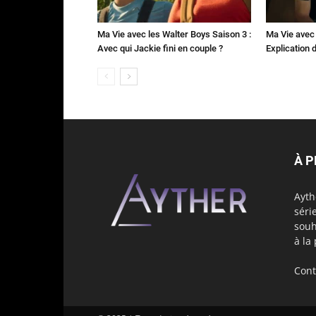
Ma Vie avec les Walter Boys Saison 3 :
Ma Vie avec 
Avec qui Jackie fini en couple ?
Explication de
À 
Ayth
séri
souh
à la
Cont