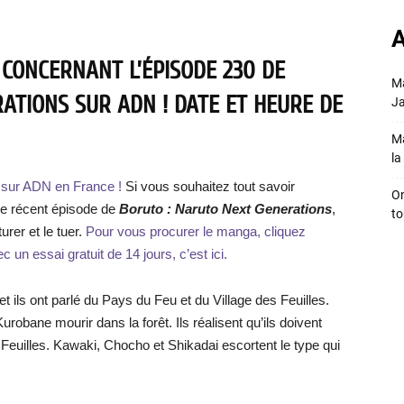
A
 CONCERNANT L’ÉPISODE 230 DE
Ma
ATIONS SUR ADN ! DATE ET HEURE DE
Ja
Ma
la 
e sur ADN en France !
Si vous souhaitez tout savoir
On
 le récent épisode de
Boruto : Naruto Next Generations
,
to
turer et le tuer.
Pour vous procurer le manga, cliquez
c un essai gratuit de 14 jours, c’est ici.
, et ils ont parlé du Pays du Feu et du Village des Feuilles.
robane mourir dans la forêt. Ils réalisent qu’ils doivent
s Feuilles. Kawaki, Chocho et Shikadai escortent le type qui