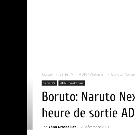
Accueil
Série TV
ADN / Wakanim
Boruto: Naruto
Série TV
ADN / Wakanim
Boruto: Naruto Nex
heure de sortie AD
Par
Yann Grosboillot
-
20 décembre 2021