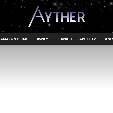
AMAZON PRIME
DISNEY +
CANAL+
APPLE TV+
ANI
Ayther