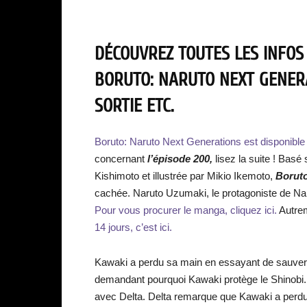
DÉCOUVREZ TOUTES LES INFOS
BORUTO: NARUTO NEXT GENERA
SORTIE ETC.
Boruto: Naruto Next Generations est disponibl
concernant
l’épisode 200,
lisez la suite ! Basé
Kishimoto et illustrée par Mikio Ikemoto,
Borut
cachée. Naruto Uzumaki, le protagoniste de Nar
Pour vous procurer le manga, cliquez ici.
Autre
14 jours, c’est ici.
Kawaki a perdu sa main en essayant de sauver 
demandant pourquoi Kawaki protège le Shinobi. N
avec Delta. Delta remarque que Kawaki a perdu l