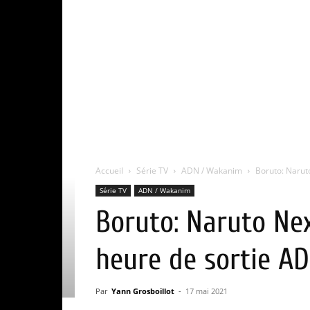
Accueil
Série TV
ADN / Wakanim
Boruto: Naruto
Série TV
ADN / Wakanim
Boruto: Naruto Nex
heure de sortie AD
Par
Yann Grosboillot
-
17 mai 2021