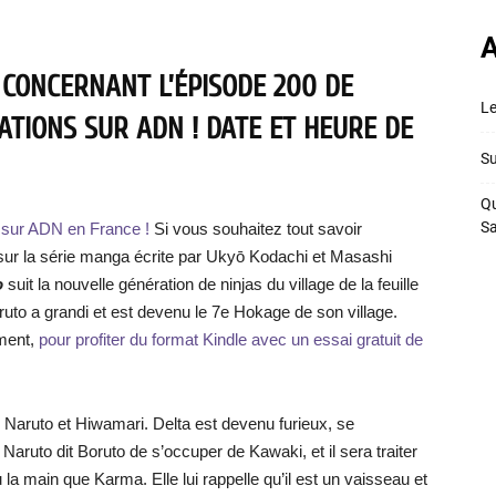
A
 CONCERNANT L’ÉPISODE 200 DE
Le
TIONS SUR ADN ! DATE ET HEURE DE
Su
Qu
S
e sur ADN en France !
Si vous souhaitez tout savoir
 sur la série manga écrite par Ukyō Kodachi et Masashi
o
suit la nouvelle génération de ninjas du village de la feuille
uto a grandi et est devenu le 7e Hokage de son village.
ment,
pour profiter du format Kindle avec un essai gratuit de
Naruto et Hiwamari. Delta est devenu furieux, se
aruto dit Boruto de s’occuper de Kawaki, et il sera traiter
a main que Karma. Elle lui rappelle qu’il est un vaisseau et