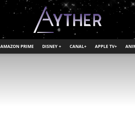
AMAZON PRIME
DISNEY +
CANAL+
APPLE TV+
ANI
Ayther