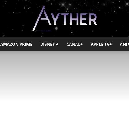
AMAZON PRIME
DISNEY +
CANAL+
APPLE TV+
ANI
Ayther