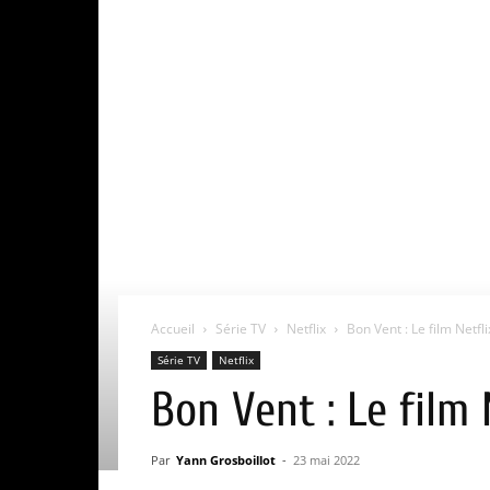
Accueil
Série TV
Netflix
Bon Vent : Le film Netflix
Série TV
Netflix
Bon Vent : Le film N
Par
Yann Grosboillot
-
23 mai 2022