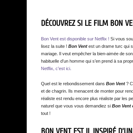
DÉCOUVREZ SI LE FILM BON VE
Bon Vent est disponible sur Netflix !
Si vous sou
lisez la suite !
Bon Vent
est un drame turc qui s
mariage. Il veut empêcher la bien-aimée de son 
habituelle d’un homme qui s’en prend à sa prop
Netflix, c’est ici.
Quel est le rebondissement dans
Bon Vent
? Ce
et de chagrin. Ils menacent de monter pour rend
réaliste est rendu encore plus réaliste par les
naturel que vous vous demandiez si
Bon Vent e
tout !
BON VENT EST IL INSPIRÉ D’UN