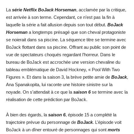
La
série Netflix BoJack Horseman
, acclamée par la critique,
est arrivée à son terme. Cependant, ce n’est pas la fin à
laquelle la série a fait allusion depuis son tout début.
BoJack
Horseman
a longtemps présagé que son cheval protagoniste
se noierait dans sa piscine. La séquence titre se termine avec
BoJack flottant dans sa piscine. Offrant au public son point de
vue de spectateurs choqués regardant l’horreur. Dans le
bureau de BoJack est accrochée une version chevaline du
tableau emblématique de David Hockney, « Pool With Two
Figures ». Et dans la saison 3, la brève petite amie de
BoJack
,
Ana Spanakopita, lui raconte une histoire sinistre sur la
noyade. On s’attendait à ce que la
saison 6
se termine avec la
réalisation de cette prédiction par BoJack.
À bien des égards, la
saison 6
, épisode 15 a complété la
trajectoire prévue du personnage de
BoJack
. L’épisode voit
BoJack à un dîner entouré de personnages qui sont
morts