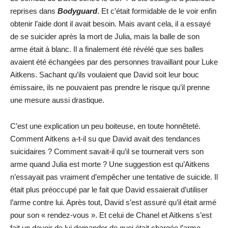
reprises dans
Bodyguard
. Et c’était formidable de le voir enfin
obtenir l’aide dont il avait besoin. Mais avant cela, il a essayé
de se suicider après la mort de Julia, mais la balle de son
arme était à blanc. Il a finalement été révélé que ses balles
avaient été échangées par des personnes travaillant pour Luke
Aitkens. Sachant qu’ils voulaient que David soit leur bouc
émissaire, ils ne pouvaient pas prendre le risque qu’il prenne
une mesure aussi drastique.
C’est une explication un peu boiteuse, en toute honnêteté.
Comment Aitkens a-t-il su que David avait des tendances
suicidaires ? Comment savait-il qu’il se tournerait vers son
arme quand Julia est morte ? Une suggestion est qu’Aitkens
n’essayait pas vraiment d’empêcher une tentative de suicide. Il
était plus préoccupé par le fait que David essaierait d’utiliser
l’arme contre lui. Après tout, David s’est assuré qu’il était armé
pour son « rendez-vous ». Et celui de Chanel et Aitkens s’est
fait un devoir de lui demander de quoi était chargée l’arme,