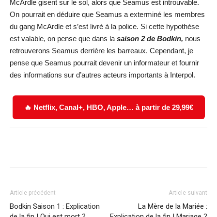
McArdle gisent sur le sol, alors que Seamus est introuvable.
On pourrait en déduire que Seamus a exterminé les membres
du gang McArdle et s’est livré à la police. Si cette hypothèse
est valable, on pense que dans la
saison 2 de Bodkin,
nous
retrouverons Seamus derrière les barreaux. Cependant, je
pense que Seamus pourrait devenir un informateur et fournir
des informations sur d’autres acteurs importants à Interpol.
🔥 Netflix, Canal+, HBO, Apple… à partir de 29,99€
Facebook
X
WhatsApp
Email
Article précédent
Article suivant
Bodkin Saison 1 : Explication
La Mère de la Mariée :
de la fin ! Qui est mort ?
Explication de la fin ! Mariage ?