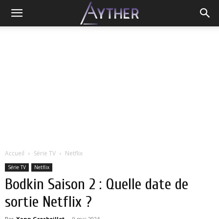
Accueil
Série TV
Netflix
Série TV
Netflix
Bodkin Saison 2 : Quelle date de
sortie Netflix ?
Par
Yann Grosboillot
-
9 mai 2024