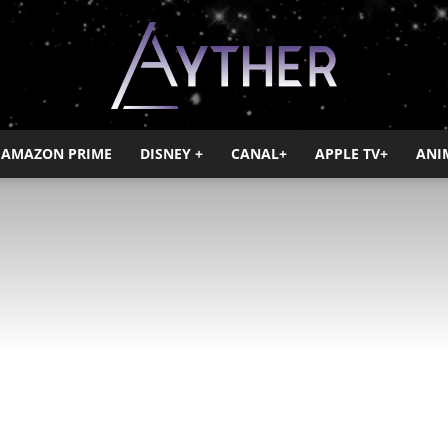
AMAZON PRIME
DISNEY +
CANAL+
APPLE TV+
ANI
Ayther