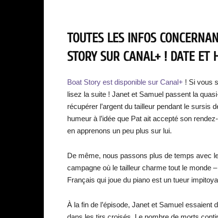
TOUTES LES INFOS CONCERNANT
STORY SUR CANAL+ ! DATE ET 
Boat Story est disponible sur Canal+
! Si vous 
lisez la suite ! Janet et Samuel passent la quasi
récupérer l’argent du tailleur pendant le sursis d
humeur à l’idée que Pat ait accepté son rende
en apprenons un peu plus sur lui.
De même, nous passons plus de temps avec le ta
campagne où le tailleur charme tout le monde –
Français qui joue du piano est un tueur impitoy
À la fin de l’épisode, Janet et Samuel essaient de
dans les tirs croisés. Le nombre de morts cont