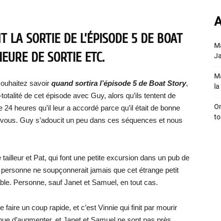
A
 LA SORTIE DE L’ÉPISODE 5 DE BOAT
Ma
HEURE DE SORTIE ETC.
Ja
Ma
souhaitez savoir
quand sortira
l’épisode 5 de
Boat Story
,
la 
-totalité de cet épisode avec Guy, alors qu’ils tentent de
On
e 24 heures qu’il leur a accordé parce qu’il était de bonne
to
z-vous. Guy s’adoucit un peu dans ces séquences et nous
illeur et Pat, qui font une petite excursion dans un pub de
 personne ne soupçonnerait jamais que cet étrange petit
able. Personne, sauf Janet et Samuel, en tout cas.
 faire un coup rapide, et c’est Vinnie qui finit par mourir
inue d’augmenter, et Janet et Samuel ne sont pas près