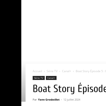
Accueil
Série TV
Canal+
Boat Story Épisode 5 : 
Série TV
Canal+
Boat Story Épisode
Par
Yann Grosboillot
-
12 juillet 2024