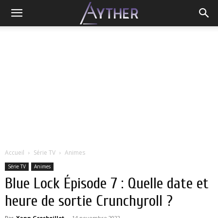
Accueil
Série TV
Animes
Série TV
Animes
Blue Lock Épisode 7 : Quelle date et
heure de sortie Crunchyroll ?
Par
Yann Grosboillot
-
14 novembre 2022