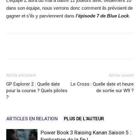
L’équipe Z aura du mal à battre 12 joueurs avec seulement 10
dans son équipe, nous verrons donc comment ils prévoient de
gagner et s’ils y parviennent dans
l’
épisode 7 de Blue Lock
.
Facebook
X
WhatsApp
Email
Article précédent
Article suivant
GP Explorer 2 : Quelle date
Le Cross : Quelle date et heure
pour la course ? Quels pilotes
de sortie sur W9 ?
?
ARTICLES EN RELATION
PLUS DE L'AUTEUR
Power Book 3 Raising Kanan Saison 5 :
Explication de la fin !