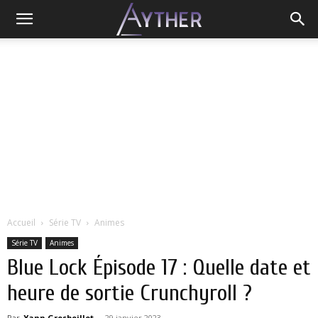
Accueil
Série TV
Animes
Série TV
Animes
Blue Lock Épisode 17 : Quelle date et
heure de sortie Crunchyroll ?
Par
Yann Grosboillot
-
29 janvier 2023