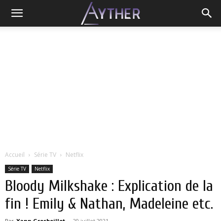
Accueil
Série TV
Netflix
Série TV
Netflix
Bloody Milkshake : Explication de la
fin ! Emily & Nathan, Madeleine etc.
Par
Yann Grosboillot
-
20 juillet 2021