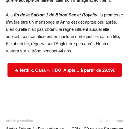
qu’elle accepte de faire annuler son mariage avec Henri.
A la
fin de la Saison 1 de Blood Sex et Royalty
, la promesse
s’avère être un mensonge et Anne est décapitée peu après.
Bien qu’elle n’ait pas obtenu le règne influent auquel elle
aspirait, son sacrifice est en quelque sorte justifié, car sa fille,
Elizabeth Ier, régnera sur l’Angleterre peu après Henri et
restera sur le trône pendant 44 ans.
🔥 Netflix, Canal+, HBO, Apple… à partir de 29,99€
Facebook
X
WhatsApp
Email
Article précédent
Article suivant
Andor Saison 1 : Explication de
CDM : Où voir en Streaming