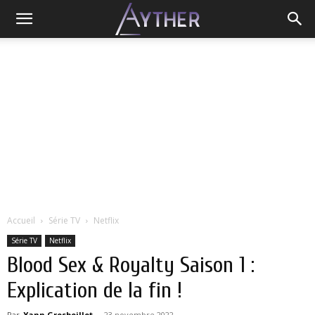
Accueil
Série TV
Netflix
Série TV
Netflix
Blood Sex & Royalty Saison 1 :
Explication de la fin !
Par
Yann Grosboillot
-
23 novembre 2022