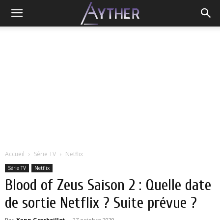
Accueil
Série TV
Netflix
Série TV
Netflix
Blood of Zeus Saison 2 : Quelle date
de sortie Netflix ? Suite prévue ?
Par
Yann Grosboillot
-
27 octobre 2020