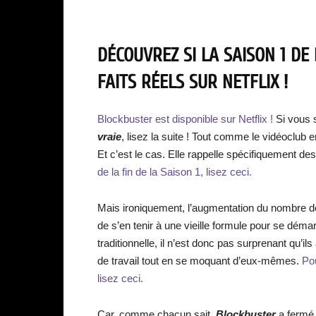
DÉCOUVREZ SI LA SAISON 1 DE
FAITS RÉELS SUR NETFLIX !
Blockbuster est disponible sur Netflix !
Si vous s
vraie
, lisez la suite ! Tout comme le vidéoclub 
Et c’est le cas. Elle rappelle spécifiquement des
de la fin de la Saison 1, lisez ceci.
Mais ironiquement, l’augmentation du nombre de
de s’en tenir à une vieille formule pour se déma
traditionnelle, il n’est donc pas surprenant qu’il
de travail tout en se moquant d’eux-mêmes.
Pou
lisez ceci.
Car, comme chacun sait,
Blockbuster
a fermé