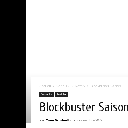
Accueil
Série TV
Netflix
Blockbuster Saison 1 : E
Série TV
Netflix
Blockbuster Saison 
Par
Yann Grosboillot
-
3 novembre 2022