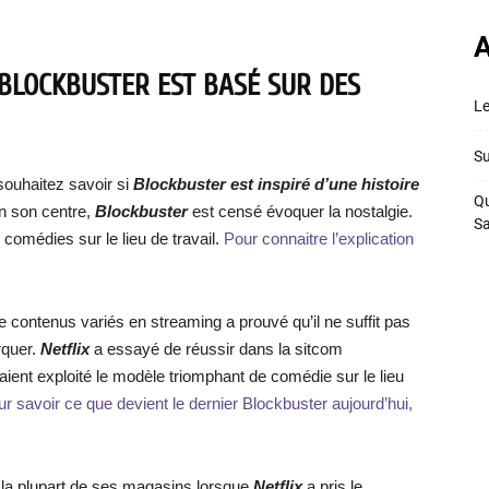
A
 BLOCKBUSTER EST BASÉ SUR DES
Le
Su
ouhaitez savoir si
Blockbuster est inspiré d’une histoire
Qu
en son centre,
Blockbuster
est censé évoquer la nostalgie.
S
 comédies sur le lieu de travail.
Pour connaitre l’explication
 contenus variés en streaming a prouvé qu’il ne suffit pas
rquer.
Netflix
a essayé de réussir dans la sitcom
s aient exploité le modèle triomphant de comédie sur le lieu
r savoir ce que devient le dernier Blockbuster aujourd’hui,
 la plupart de ses magasins lorsque
Netflix
a pris le