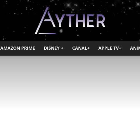
AMAZON PRIME
DISNEY +
CANAL+
APPLE TV+
ANI
Ayther