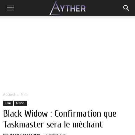
Accueil
Film
Film
Marvel
Black Widow : Confirmation que
Taskmaster sera le méchant
Par
Yann Grosboillot
-
28 juillet 2019