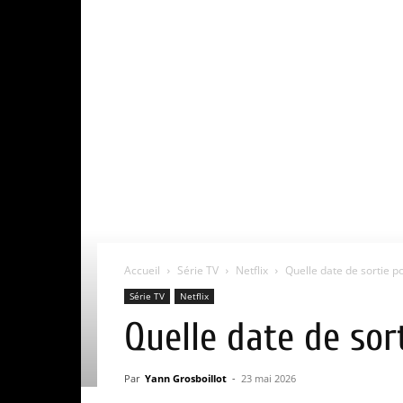
Accueil
Série TV
Netflix
Quelle date de sortie po
Série TV
Netflix
Quelle date de sor
Par
Yann Grosboillot
-
23 mai 2026