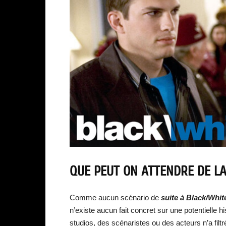
QUE PEUT ON ATTENDRE DE LA
Comme aucun scénario de
suite à Black/Whit
n’existe aucun fait concret sur une potentielle 
studios, des scénaristes ou des acteurs n’a filt