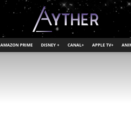
AMAZON PRIME
DISNEY +
CANAL+
APPLE TV+
ANI
Ayther