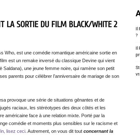
A
T LA SORTIE DU FILM BLACK/WHITE 2
Il
?
Il
uess Who, est une comédie romantique américaine sortie en
pr
film est un remake inversé du classique Devine qui vient
St
oë Saldana), une jeune femme noire, qui ramène son petit
vr
es parents pour célébrer l’anniversaire de mariage de son
esa provoque une série de situations gênantes et de
jugés raciaux, les stéréotypes des deux côtés et les
oire américaine face à une relation mixte. Porté par la
nge comédie et moments plus sensibles sur le racisme et
n, lisez ceci.
Autrement, on vous dit tout
concernant la