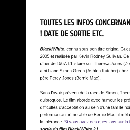
TOUTES LES INFOS CONCERNAN
! DATE DE SORTIE ETC.
Black/White
, connu sous son titre original G
2005 et réalisée par Kevin Rodney Sullivan. Ce 
dîner de 1967. L’histoire suit Theresa Jones (Z
ami blanc Simon Green (Ashton Kutcher) chez s
père Percy Jones (Bernie Mac).
Sans l’avoir prévenu de la race de Simon, Ther
quiproquos. Le film aborde avec humour les pré
difficultés d’acceptation au sein d’une famille n
performance mémorable de Bernie Mac, il méla
la tolérance.
Si vous avez des questions sur la fi
sortie du film Black/White 2 !