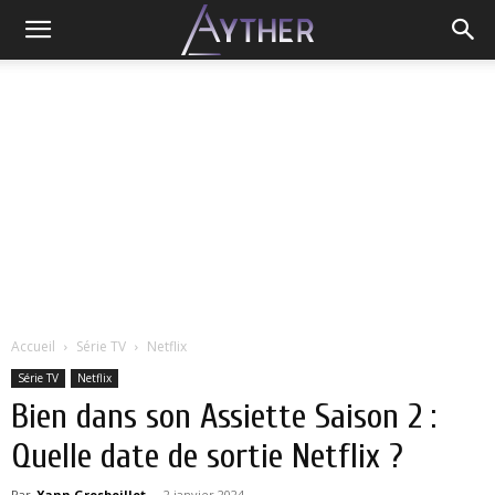
Accueil
Série TV
Netflix
Série TV
Netflix
Bien dans son Assiette Saison 2 :
Quelle date de sortie Netflix ?
Par
Yann Grosboillot
-
2 janvier 2024