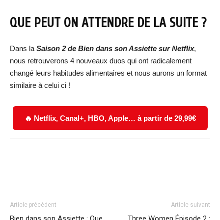
QUE PEUT ON ATTENDRE DE LA SUITE ?
Dans la
Saison 2 de Bien dans son Assiette sur Netflix
,
nous retrouverons 4 nouveaux duos qui ont radicalement
changé leurs habitudes alimentaires et nous aurons un format
similaire à celui ci !
🔥 Netflix, Canal+, HBO, Apple… à partir de 29,99€
Facebook
X
WhatsApp
Email
Article précédent
Article suivant
Bien dans son Assiette : Que
Three Women Épisode 2 :