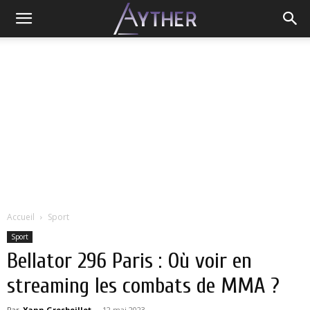
Accueil
Sport
Sport
Bellator 296 Paris : Où voir en
streaming les combats de MMA ?
Par
Yann Grosboillot
-
12 mai 2023