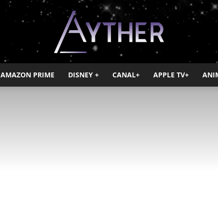
AMAZON PRIME
DISNEY +
CANAL+
APPLE TV+
ANI
Ayther