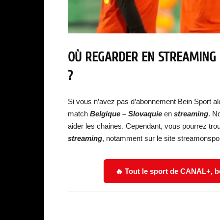
OÙ REGARDER EN STREAMING
?
Si vous n’avez pas d’abonnement Bein Sport al
match
Belgique – Slovaquie
en
streaming
. N
aider les chaines. Cependant, vous pourrez tr
streaming
, notamment sur le site streamonspor
🔥 Tout le sport de CANAL+, b
Facebook
Partager