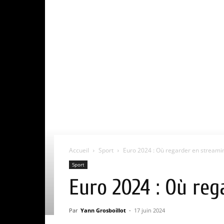
Accueil
Sport
Euro 2024 : Où regarder en streamin
Sport
Euro 2024 : Où reg
Par
Yann Grosboillot
-
17 juin 2024