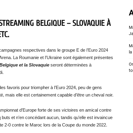
A
STREAMING BELGIQUE – SLOVAQUIE À
Ma
TC.
Ja
Ma
campagnes respectives dans le groupe E de l’Euro 2024
la 
rt Arena. La Roumanie et l’Ukraine sont également présentes
On
Belgique et la Slovaquie
seront déterminées à
to
i.
es favoris pour triompher à l’Euro 2024, peu de gens
, mais elle est certainement capable d’être un cheval noir.
pionnat d’Europe forte de ses victoires en amical contre
 buts et n’en concédant aucun, tandis qu’elle est invaincue
te 2-0 contre le Maroc lors de la Coupe du monde 2022.