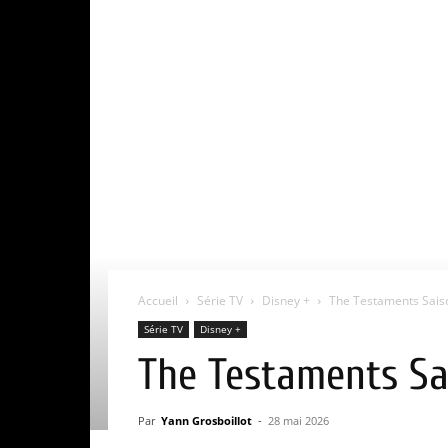
Accueil
Série TV
Disney +
The Testaments Saison
Série TV
Disney +
The Testaments Sai
Par
Yann Grosboillot
-
28 mai 2026