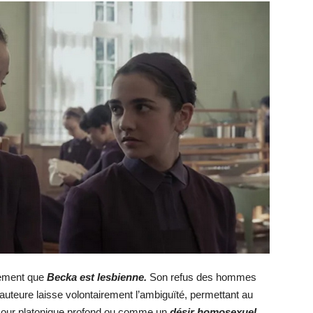
tement que
Becka est lesbienne.
Son refus des hommes
’auteure laisse volontairement l’ambiguïté, permettant au
amour platonique profond ou comme un
désir homosexuel