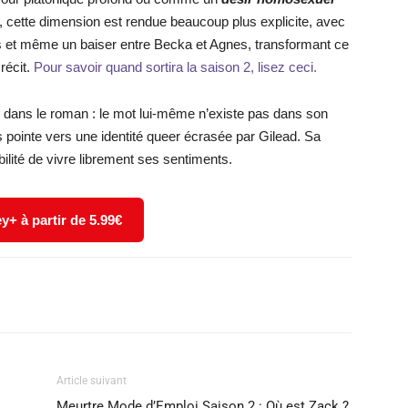
e, cette dimension est rendue beaucoup plus explicite, avec
s et même un baiser entre Becka et Agnes, transformant ce
récit.
Pour savoir quand sortira la saison 2, lisez ceci.
»
dans le roman : le mot lui-même n’existe pas dans son
 pointe vers une identité queer écrasée par Gilead. Sa
ilité de vivre librement ses sentiments.
y+ à partir de 5.99€
X
WhatsApp
Email
Article suivant
Meurtre Mode d’Emploi Saison 2 : Où est Zack ?