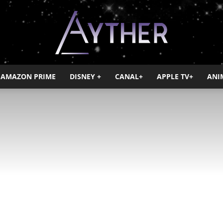
AMAZON PRIME
DISNEY +
CANAL+
APPLE TV+
ANI
Ayther