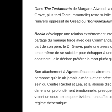
Dans
The Testaments
de Margaret Atwood, la 
Grove, plus tard Tante Immortelle) reste subtil
l’univers oppressif de Gilead où l’
homosexuali
Becka
développe une relation extrêmement inte
partagé du mariage forcé avec des Commanda
part de son père, le Dr Grove, porte une aversi
tente même de se suicider pour échapper à une 
constante : elle déclare préférer la mort plutôt
Son attachement à
Agnes
dépasse clairement l
personne qu’elle ait jamais aimée » et est prête 
sein du Centre Rachel et Léa, et la jalousie dis
dimension profondément émotionnelle, presque rom
voient un sous-texte queer évident : une affec
régime théocratique.