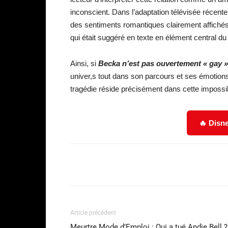
inconscient. Dans l’adaptation télévisée récent
des sentiments romantiques clairement affiché
qui était suggéré en texte en élément central du 
Ainsi, si
Becka n’est pas ouvertement « gay 
univer,s tout dans son parcours et ses émotions
tragédie réside précisément dans cette impossib
🔥 Disne
Facebook
Partager
Article précédent
Meurtre Mode d’Emploi : Qui a tué Andie Bell ?