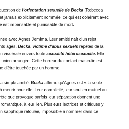
question de
l’orientation sexuelle de Becka
(Rebecca
e et jamais explicitement nommée, ce qui est cohérent avec
té
est impensable et punissable de mort.
nse avec Agnes Jemima. Leur amitié naît d’un rejet
nts âgés.
Becka
,
victime d’abus sexuels
répétés de la
on viscérale envers toute
sexualité hétérosexuelle.
Elle
union arrangée. Cette horreur du contact masculin est
 que d’être touchée par un homme.
a simple amitié.
Becka
affirme qu’Agnes est « la seule
à mourir pour elle. Leur complicité, leur soutien mutuel au
crète que provoque parfois leur séparation donnent une
antique, à leur lien. Plusieurs lectrices et critiques y
tion sapphique refoulée, impossible à nommer dans ce