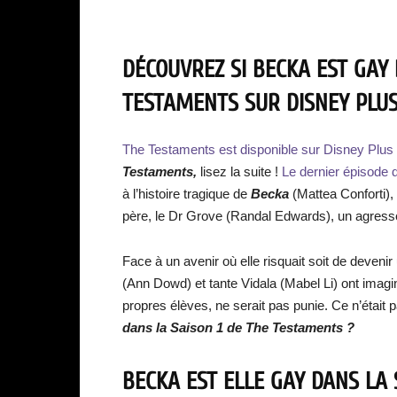
DÉCOUVREZ SI BECKA EST GAY 
TESTAMENTS SUR DISNEY PLUS
The Testaments
est disponible sur Disney Plus 
Testaments,
lisez la suite !
Le dernier épisode 
à l’histoire tragique de
Becka
(Mattea Conforti)
père, le Dr Grove (Randal Edwards), un agress
Face à un avenir où elle risquait soit de deveni
(Ann Dowd) et tante Vidala (Mabel Li) ont imag
propres élèves, ne serait pas punie. Ce n’était 
dans la Saison 1 de The Testaments ?
BECKA EST ELLE GAY DANS LA 