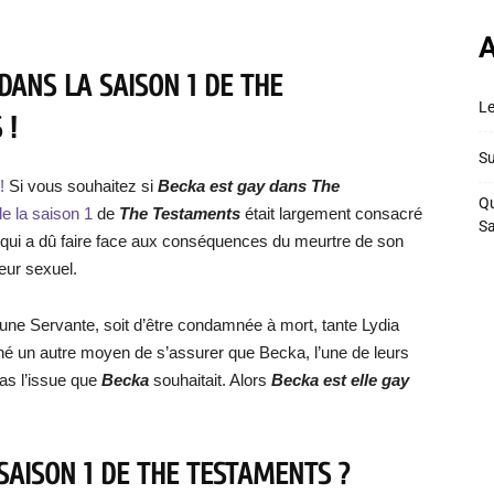
A
DANS LA SAISON 1 DE THE
Le
 !
Su
!
Si vous souhaitez si
Becka est gay dans The
Qu
de la saison 1
de
The Testaments
était largement consacré
S
, qui a dû faire face aux conséquences du meurtre de son
eur sexuel.
r une Servante, soit d’être condamnée à mort, tante Lydia
iné un autre moyen de s’assurer que Becka, l’une de leurs
pas l’issue que
Becka
souhaitait. Alors
Becka est elle gay
SAISON 1 DE THE TESTAMENTS ?