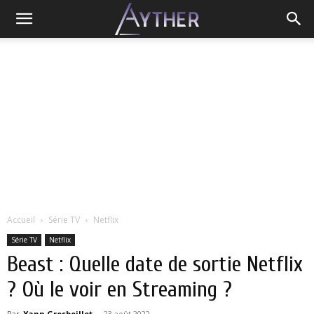
Accueil
Série TV
Netflix
Série TV
Netflix
Beast : Quelle date de sortie Netflix
? Où le voir en Streaming ?
Par
Yann Grosboillot
-
23 août 2022