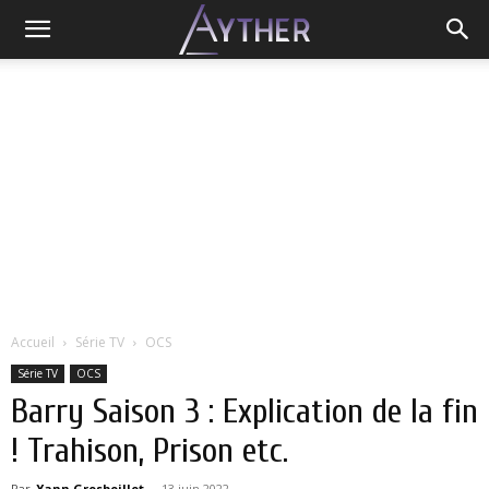
Accueil
Série TV
OCS
Série TV
OCS
Barry Saison 3 : Explication de la fin
! Trahison, Prison etc.
Par
Yann Grosboillot
-
13 juin 2022