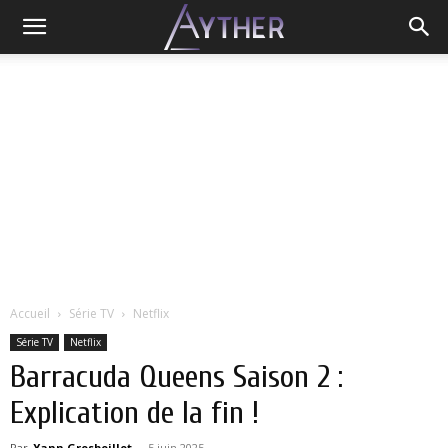
Accueil
Série TV
Netflix
Série TV
Netflix
Barracuda Queens Saison 2 :
Explication de la fin !
Par
Yann Grosboillot
-
5 juin 2025