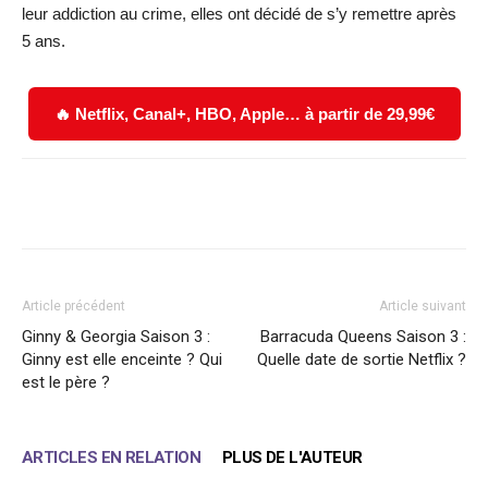
leur addiction au crime, elles ont décidé de s’y remettre après
5 ans.
🔥 Netflix, Canal+, HBO, Apple… à partir de 29,99€
Facebook
X
WhatsApp
Email
Article précédent
Article suivant
Ginny & Georgia Saison 3 :
Barracuda Queens Saison 3 :
Ginny est elle enceinte ? Qui
Quelle date de sortie Netflix ?
est le père ?
ARTICLES EN RELATION
PLUS DE L'AUTEUR