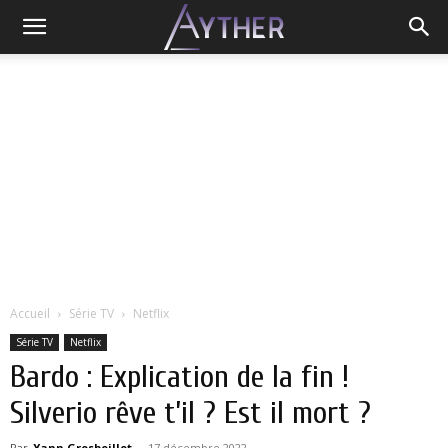
Accueil
Série TV
Netflix
Série TV
Netflix
Bardo : Explication de la fin !
Silverio rêve t’il ? Est il mort ?
Par
Yann Grosboillot
-
17 décembre 2022