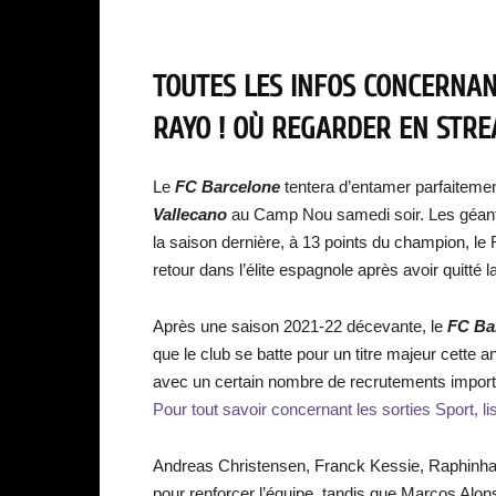
TOUTES LES INFOS CONCERNAN
RAYO ! OÙ REGARDER EN STRE
Le
FC Barcelone
tentera d’entamer parfaitem
Vallecano
au Camp Nou samedi soir. Les géant
la saison dernière, à 13 points du champion, le
retour dans l’élite espagnole après avoir quitté
Après une saison 2021-22 décevante, le
FC Ba
que le club se batte pour un titre majeur cette an
avec un certain nombre de recrutements importa
Pour tout savoir concernant les sorties Sport, li
Andreas Christensen, Franck Kessie, Raphinha
pour renforcer l’équipe, tandis que Marcos Alon