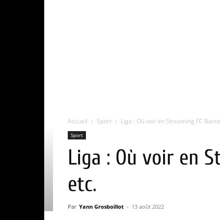
Accueil
Sport
Liga : Où voir en Streaming FC Barce
Sport
Liga : Où voir en 
etc.
Par
Yann Grosboillot
-
13 août 2022