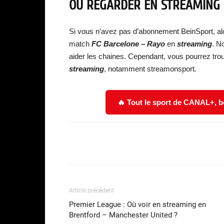
OÙ REGARDER EN STREAMING
Si vous n’avez pas d’abonnement BeinSport, al
match
FC Barcelone – Rayo
en
streaming
. N
aider les chaines. Cependant, vous pourrez tro
streaming
, notamment streamonsport.
🔥 Tout le sport de CANAL+, b
Facebook
Partager
Article précédent
Premier League : Où voir en streaming en
Brentford – Manchester United ?