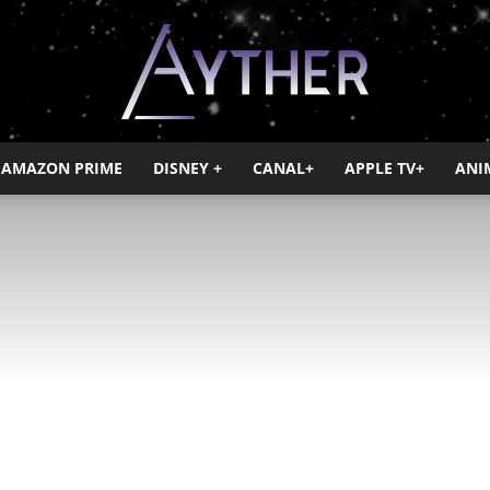
AMAZON PRIME
DISNEY +
CANAL+
APPLE TV+
ANI
Ayther