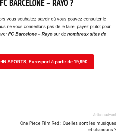
 FC
BARCELONE – RAYO
?
ors vous souhaitez savoir où vous pouvez consulter le
ous ne vous conseillons pas de le faire, payez plutôt pour
uver
FC Barcelone – Rayo
sur de
nombreux sites de
eIN SPORTS, Eurosport à partir de 19,99€
X
WhatsApp
Email
Article suivant
One Piece Film Red : Quelles sont les musiques
et chansons ?