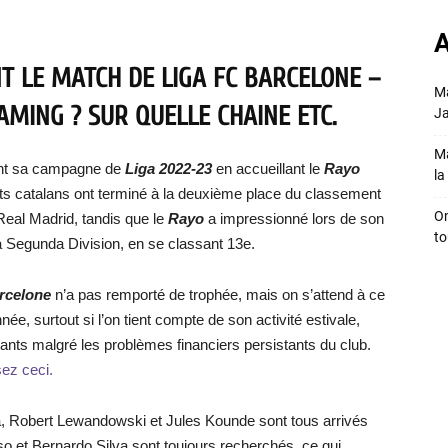
A
T LE MATCH DE LIGA FC BARCELONE –
Ma
AMING ? SUR QUELLE CHAINE ETC.
Ja
Ma
ent sa campagne de
Liga 2022-23
en accueillant le
Rayo
la 
s catalans ont terminé à la deuxième place du classement
On
 Real Madrid, tandis que le
Rayo
a impressionné lors de son
to
 la Segunda Division, en se classant 13e.
rcelone
n’a pas remporté de trophée, mais on s’attend à ce
née, surtout si l’on tient compte de son activité estivale,
nts malgré les problèmes financiers persistants du club.
sez ceci.
, Robert Lewandowski et Jules Kounde sont tous arrivés
so et Bernardo Silva sont toujours recherchés, ce qui