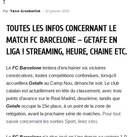
!
Par
Yann Grosboillot
-
22 janvier 2023
TOUTES LES INFOS CONCERNANT LE
MATCH FC BARCELONE – GETAFE EN
LIGA ! STREAMING, HEURE, CHAINE ETC.
Le
FC Barcelone
tentera d’enchaîner six victoires
consécutives, toutes compétitions confondues, lorsqu’il
accueillera
Getafe
au Camp Nou, dimanche soir. Le club
catalan est actuellement en tête du classement, avec trois
points d’avance sur le Real Madrid, deuxième, tandis que
Getafe
occupe la 15e place, à un point de la zone de
relégation, avant la prochaine série de matches.
Pour tout
savoir concernant les sorties Sport, lisez ceci.
Le
FC Barcelone
n’a plus joué en Liga depuis sa victoire 1-0