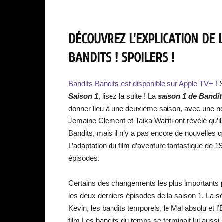
DÉCOUVREZ L’EXPLICATION DE 
BANDITS ! SPOILERS !
Bandits Bandits est disponible sur Apple TV+ !
S
Saison 1
, lisez la suite ! La
saison 1 de Bandi
donner lieu à une deuxième saison, avec une no
Jemaine Clement et Taika Waititi ont révélé qu’il
Bandits, mais il n’y a pas encore de nouvelles 
L’adaptation du film d’aventure fantastique de 19
épisodes.
Certains des changements les plus importants pa
les deux derniers épisodes de la saison 1. La sé
Kevin, les bandits temporels, le Mal absolu et l
film Les bandits du temps se terminait lui aussi s