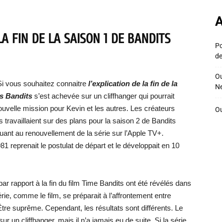
A
LA FIN DE LA SAISON 1 DE BANDITS
Po
de
Ou
i vous souhaitez connaitre
l’explication de la fin de la
Ne
ts Bandits
s’est achevée sur un cliffhanger qui pourrait
uvelle mission pour Kevin et les autres. Les créateurs
Ou
s travaillaient sur des plans pour la saison 2 de Bandits
quant au renouvellement de la série sur l’Apple TV+.
81 reprenait le postulat de départ et le développait en 10
r rapport à la fin du film Time Bandits ont été révélés dans
rie, comme le film, se préparait à l’affrontement entre
’Être suprême. Cependant, les résultats sont différents. Le
ur un cliffhanger, mais il n’a jamais eu de suite. Si la série