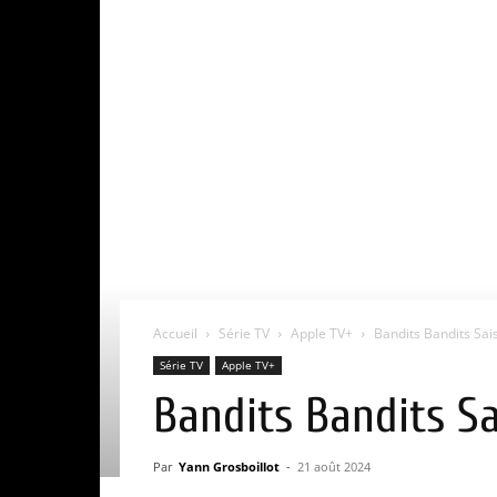
Accueil
Série TV
Apple TV+
Bandits Bandits Saiso
Série TV
Apple TV+
Bandits Bandits Sai
Par
Yann Grosboillot
-
21 août 2024