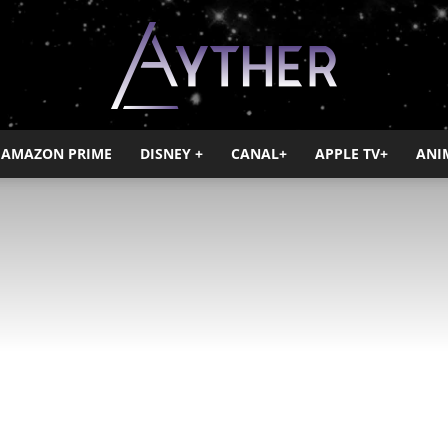
AMAZON PRIME
DISNEY +
CANAL+
APPLE TV+
ANI
Ayther